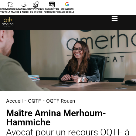
INTERVENTION SUR
ANGLAIS
RDV PHYSIQUE
PAIEMENT EN
EXCELLENTS
TOUTE LA FRANCE
& ARABE
OU EN VISIO
PLUSIEURS FOIS
AVIS GOOGLE
Accueil
-
OQTF
-
OQTF Rouen
Maître Amina Merhoum-
Hammiche
Avocat pour un recours OQTF à