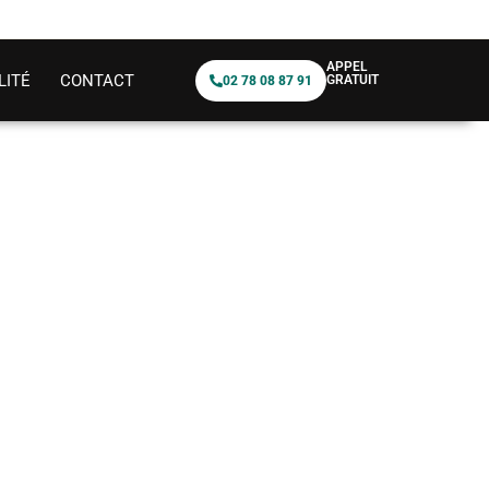
APPEL
LITÉ
CONTACT
GRATUIT
02 78 08 87 91